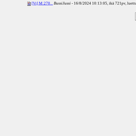
[Vt] M:270...
BussiJussi
- 16/8/2024 10:13:05, ikä
721pv
, luet