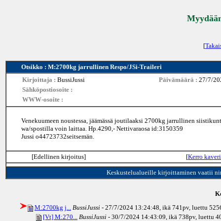
Myydään 
[
Takai
Otsikko : M:2700kg jarrullinen Respo/JSi-Traileri
Kirjoittaja :
BussiJussi
Päivämäärä :
27/7/20
Sähköpostiosoite :
WWW-osoite :
Venekuumeen noustessa, jäämässä joutilaaksi 2700kg jarrullinen siistikunt
wa/spostilla voin laittaa. Hp.4290,- Nettivaraosa id:3150359
Jussi o44723732seitsemän.
[Edellinen kirjoitus]
[
Kerro kaveri
Keskustelualueille kirjoittaminen vaatii n
Ke
M:2700kg j...
BussiJussi
- 27/7/2024 13:24:48, ikä
741pv
, luettu 525
[Vt] M:270...
BussiJussi
- 30/7/2024 14:43:09, ikä
738pv
, luettu 