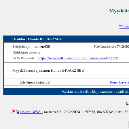
Myydään 
[
Takai
Otsikko : Honda BF5AK2 SBU
Kirjoittaja :
taimen450
Päivämäärä :
7/12/2
Sähköpostiosoite :
WWW-osoite :
https://www.nettivene.com/moottori/honda/977229
Myydään uusi ajamaton Honda BF5AK2 SBU
[Edellinen kirjoitus]
[
Kerro kaveri
Keskustelualueille kirjoittaminen vaatii n
Ke
Honda BF5A...
taimen450
- 7/12/2024 11:57:28, ikä
607pv
, luettu 5