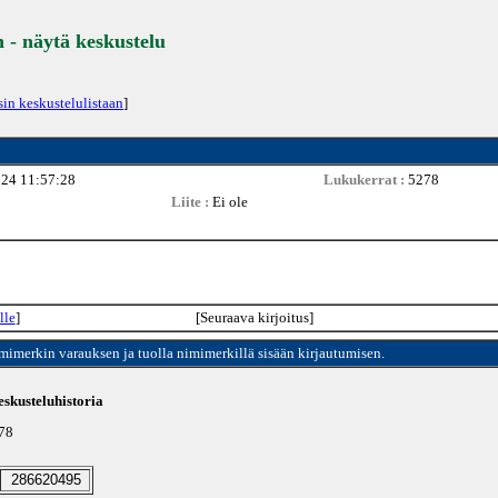
- näytä keskustelu
sin keskustelulistaan
]
024 11:57:28
Lukukerrat :
5278
Liite :
Ei ole
lle
]
[Seuraava kirjoitus]
imimerkin varauksen ja tuolla nimimerkillä sisään kirjautumisen.
skusteluhistoria
278
286620495