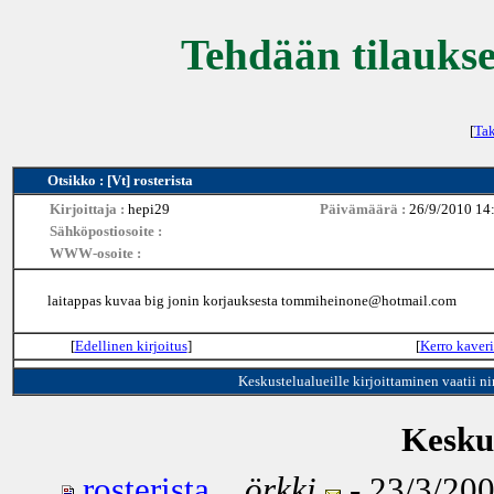
Tehdään tilaukse
[
Tak
Otsikko : [Vt] rosterista
Kirjoittaja :
hepi29
Päivämäärä :
26/9/2010 14
Sähköpostiosoite :
WWW-osoite :
laitappas kuvaa big jonin korjauksesta tommiheinone@hotmail.com
[
Edellinen kirjoitus
]
[
Kerro kaveri
Keskustelualueille kirjoittaminen vaatii n
Keskus
rosterista...
örkki
- 23/3/200