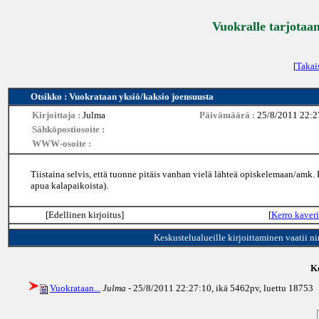
Vuokralle tarjotaan
[
Takai
Otsikko : Vuokrataan yksiö/kaksio joensuusta
Kirjoittaja :
Julma
Päivämäärä :
25/8/2011 22:2
Sähköpostiosoite :
WWW-osoite :
Tiistaina selvis, että tuonne pitäis vanhan vielä lähteä opiskelemaan/amk. 
apua kalapaikoista).
[Edellinen kirjoitus]
[
Kerro kaveri
Keskustelualueille kirjoittaminen vaatii n
Ke
Vuokrataan...
Julma
- 25/8/2011 22:27:10, ikä
5462pv
, luettu 18753