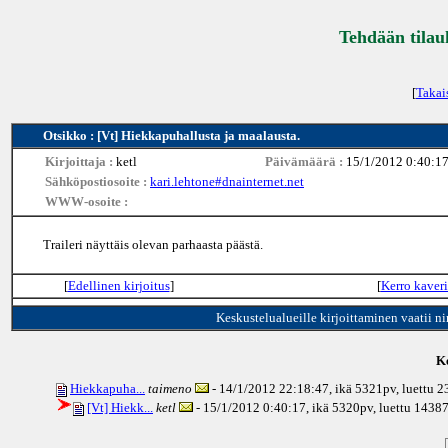
Tehdään tilau
[
Takai
Otsikko : [Vt] Hiekkapuhallusta ja maalausta.
Kirjoittaja :
ketl
Päivämäärä :
15/1/2012 0:40:1
Sähköpostiosoite :
kari.lehtone#dnainternet.net
WWW-osoite :
Traileri näyttäis olevan parhaasta päästä.
[
Edellinen kirjoitus
]
[
Kerro kaveri
Keskustelualueille kirjoittaminen vaatii n
Ke
Hiekkapuha...
taimeno
- 14/1/2012 22:18:47, ikä
5321pv
, luettu 
[Vt] Hiekk...
ketl
- 15/1/2012 0:40:17, ikä
5320pv
, luettu 1438