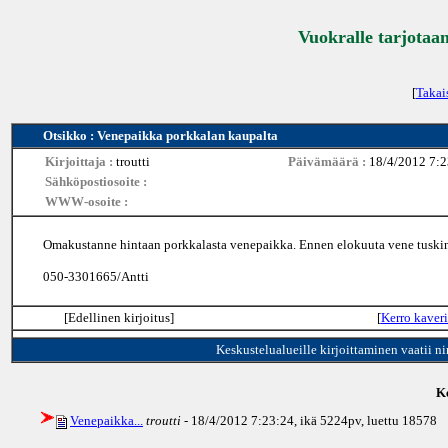
Vuokralle tarjotaan
[
Takai
Otsikko : Venepaikka porkkalan kaupalta
Kirjoittaja :
troutti
Päivämäärä :
18/4/2012 7:2
Sähköpostiosoite :
WWW-osoite :
Omakustanne hintaan porkkalasta venepaikka. Ennen elokuuta vene tuskin ve
050-3301665/Antti
[Edellinen kirjoitus]
[
Kerro kaveri
Keskustelualueille kirjoittaminen vaatii n
Ke
Venepaikka...
troutti
- 18/4/2012 7:23:24, ikä
5224pv
, luettu 18578