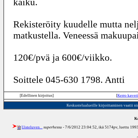
kaiku.
Rekisteröity kuudelle mutta ne
matkustella. Veneessä makuupai
120€/pvä ja 600€/viikko.
Soittele 045-630 1798. Antti
[Edellinen kirjoitus]
[
Kerro kaveri
Keskustelualueille kirjoittaminen vaatii n
Ke
Uisteluven...
superhessu
- 7/6/2012 23:04:52, ikä
5174pv
, luettu 199