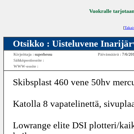
Vuokralle tarjotaan
[
Takai
Otsikko : Uisteluvene Inarijär
Kirjoittaja :
superhessu
Päivämäärä :
7/6/20
Sähköpostiosoite :
WWW-osoite :
Skibsplast 460 vene 50hv mercu
Katolla 8 vapatelinettä, sivuplaa
Lowrange elite DSI plotteri/kai