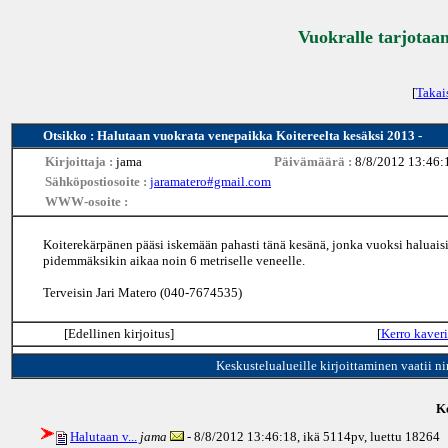
Vuokralle tarjotaan
[
Takai
Otsikko : Halutaan vuokrata venepaikka Koitereelta kesäksi 2013 -
Kirjoittaja :
jama
Päivämäärä :
8/8/2012 13:46:
Sähköpostiosoite :
jaramatero#gmail.com
WWW-osoite :
Koiterekärpänen pääsi iskemään pahasti tänä kesänä, jonka vuoksi haluaisi
pidemmäksikin aikaa noin 6 metriselle veneelle.
Terveisin Jari Matero (040-7674535)
[Edellinen kirjoitus]
[
Kerro kaveri
Keskustelualueille kirjoittaminen vaatii n
Ke
Halutaan v...
jama
- 8/8/2012 13:46:18, ikä
5114pv
, luettu 18264