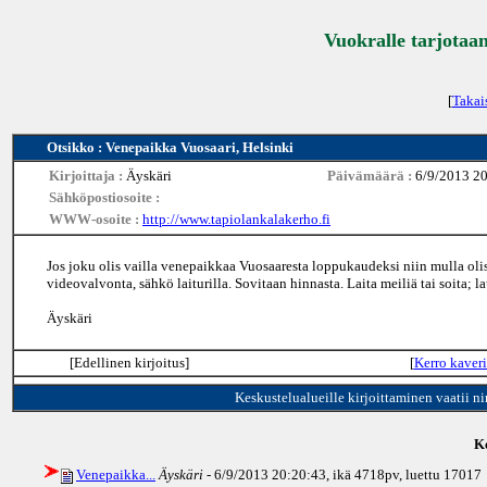
Vuokralle tarjotaan
[
Takai
Otsikko : Venepaikka Vuosaari, Helsinki
Kirjoittaja :
Äyskäri
Päivämäärä :
6/9/2013 2
Sähköpostiosoite :
WWW-osoite :
http://www.tapiolankalakerho.fi
Jos joku olis vailla venepaikkaa Vuosaaresta loppukaudeksi niin mulla olis
videovalvonta, sähkö laiturilla. Sovitaan hinnasta. Laita meiliä tai soita; 
Äyskäri
[Edellinen kirjoitus]
[
Kerro kaveri
Keskustelualueille kirjoittaminen vaatii n
Ke
Venepaikka...
Äyskäri
- 6/9/2013 20:20:43, ikä
4718pv
, luettu 17017