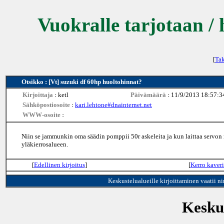
Vuokralle tarjotaan / 
[
Tak
Otsikko : [Vt] suzuki df 60hp huoltohinnat?
Kirjoittaja :
ketl
Päivämäärä :
11/9/2013 18:57:3
Sähköpostiosoite :
kari.lehtone#dnainternet.net
WWW-osoite :
Niin se jammunkin oma säädin pomppii 50r askeleita ja kun laittaa servon n
yläkierrosalueen.
[
Edellinen kirjoitus
]
[
Kerro kaveri
Keskustelualueille kirjoittaminen vaatii n
Keskus