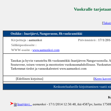
Vuokralle tarjotaan
[
Takai
Otsikko : Inarijärvi, Nanguvuono, 8h vuokramökki
Kirjoittaja :
aamunkoi
Päivämäärä :
17/1/201
Sähköpostiosoite :
WWW-osoite :
www.aamunkoi.com
Tasokas ja hyvin varusteltu 8h vuokramökki Inarijärven Nanguvuonolla. Au
Soutuvene, toisen veneen ja moottorien vuokrausmahdollisuus. Vuokrattav
Tarkemmat tiedot ja varauskalenteri www.aamunkoi.com
[Edellinen kirjoitus]
[
Kerro kaveri
Keskustelualueille kirjoittaminen vaatii n
Ke
Inarijärvi...
aamunkoi
- 17/1/2014 12:56:48, ikä
4587pv
, luettu 1756