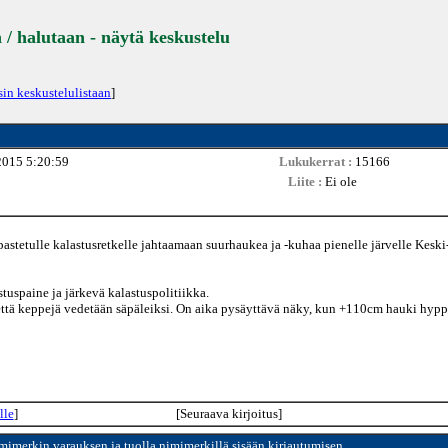
 / halutaan - näytä keskustelu
sin keskustelulistaan
]
2015 5:20:59
Lukukerrat :
15166
Liite :
Ei ole
stetulle kalastusretkelle jahtaamaan suurhaukea ja -kuhaa pienelle järvelle Keski
tuspaine ja järkevä kalastuspolitiikka.
a, että keppejä vedetään säpäleiksi. On aika pysäyttävä näky, kun +110cm hauki hypp
lle
]
[Seuraava kirjoitus]
imimerkin varauksen ja tuolla nimimerkillä sisään kirjautumisen.