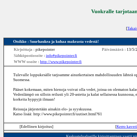
Vuokralle tarjotaan
[
Takai
Otsikko : Suurhaukea ja kuhaa makeasta vedestä!
Kirjoittaja :
pikepointer
Päivämäärä :
13/5/
Sähköpostiosoite :
info#pikepointer.fi
WWW-osoite :
http://www.pikepointer.fi
Tulevalle loppukesälle tarjoamme ainutkertaisen mahdollisuuden lähteä opa
Suomessa.
Pääset kokemaan, miten hienoja voivat olla vedet, joissa on olematon kalas
Vedenlämpö on silloin reilusti yli 20-astetta ja kalat sellaisessa kunnoss
korkeita hyppyjä ilmaan!
Reissuja järjestetään ainakin elo- ja syyskuussa.
Katso lisää: http://www.pikepointer.fi/uutiset.html?61
[Edellinen kirjoitus]
[
Kerro kaveri
Keskustelualueille kirjoittaminen vaatii n