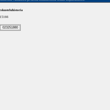
skusteluhistoria
u 15166
023251880