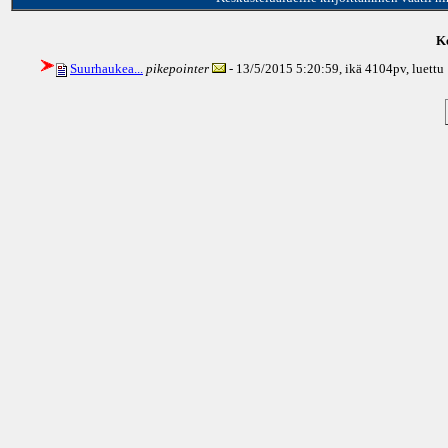
Ke
Suurhaukea...
pikepointer
- 13/5/2015 5:20:59, ikä
4104pv
, luett