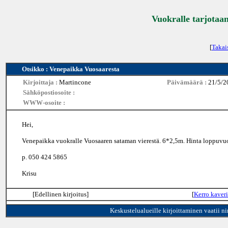
Vuokralle tarjotaan
[
Takai
Otsikko : Venepaikka Vuosaaresta
Kirjoittaja :
Martincone
Päivämäärä :
21/5/2
Sähköpostiosoite :
WWW-osoite :
Hei,
Venepaikka vuokralle Vuosaaren sataman vierestä. 6*2,5m. Hinta loppuvuo
p. 050 424 5865
Krisu
[Edellinen kirjoitus]
[
Kerro kaveri
Keskustelualueille kirjoittaminen vaatii n