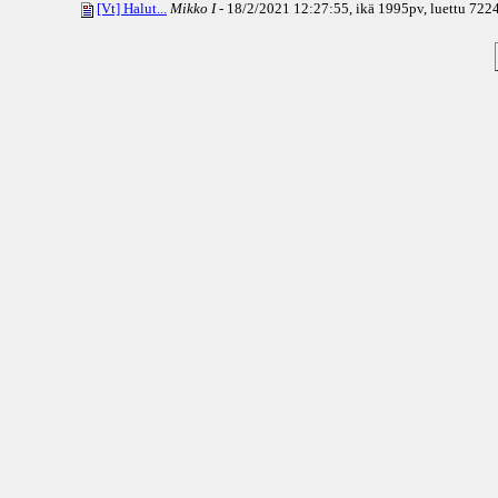
[Vt] Halut...
Mikko I
- 18/2/2021 12:27:55, ikä
1995pv
, luettu 722