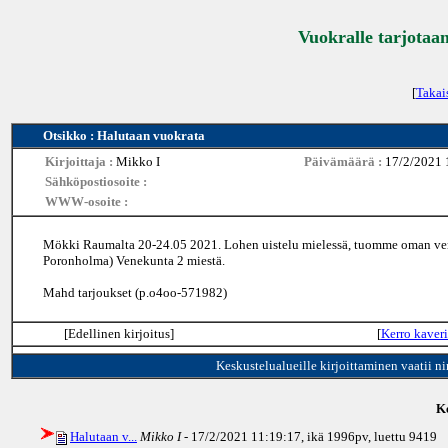
Vuokralle tarjotaan
[
Takai
Otsikko : Halutaan vuokrata
Kirjoittaja :
Mikko I
Päivämäärä :
17/2/2021 
Sähköpostiosoite :
WWW-osoite :
Mökki Raumalta 20-24.05 2021. Lohen uistelu mielessä, tuomme oman veneen
Poronholma) Venekunta 2 miestä.
Mahd tarjoukset (p.o4oo-571982)
[Edellinen kirjoitus]
[
Kerro kaveri
Keskustelualueille kirjoittaminen vaatii n
Ke
Halutaan v...
Mikko I
- 17/2/2021 11:19:17, ikä
1996pv
, luettu 9419