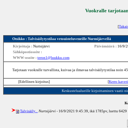
Vuokralle tarjotaan
[
Takai
Otsikko : Talvisäilytystilaa vetouisteluveneille Nurmijärvellä
Kirjoittaja :
Nurtsijärvi
Päivämäärä :
16/9/2
Sähköpostiosoite :
WWW-osoite :
teron1@luukku.com
Tarjotaan vuokralle turvallista, kuivaa ja ilmavaa talvisäilytystilaa noin
[Edellinen kirjoitus]
[
Kerro kaveri
Keskustelualueille kirjoittaminen vaatii n
Ke
Talvisäily...
Nurtsijärvi
- 16/9/2021 9:45:39, ikä
1785pv
, luettu 6429