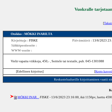
Vuokralle tarjotaan
[
Takai
Otsikko : MÖKKI INARILTA
Kirjoittaja :
FISKE
Päivämäärä :
13/6/2023 23
Sähköpostiosoite :
WWW-osoite :
Vielä vapaita viikkoja, 450,- , Soittele tai textaile, puh. 045-1301088
[Edellinen kirjoitus]
[
Kerro kaveri
Keskustelualueille kirjoittaminen vaatii n
Ke
MÖKKI INAR...
FISKE
- 13/6/2023 23:16:00, ikä
1150pv
, luettu 459