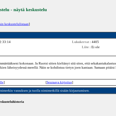
stelu - näytä keskustelu
sin keskustelulistaan
]
2:33:14
Lukukerrat :
4405
Liite :
Ei ole
märtääkseni kokonaan. Ja Ruotsi sitten kieltänyt sitä siten, että sekakantakalastus
kien läheisyydessä merellä. Näin se kohdistuu tietyn joen kantaan. Samaan pitäisi
lle
]
[
Seuraava kirjoitus
]
imimerkin varauksen ja tuolla nimimerkillä sisään kirjautumisen.
skusteluhistoria