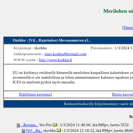
Merilohen ui
[
Takai
Otsikko : [Vt] ...Rajoitukset Ahvenanmeren yl...
Kirjoittaja :
tkorkka
Päivämäärä :
1/3/2024 1
Sähköpostiosoite :
timo.korkka#hotmail.com
WWW-osoite :
http://www.korkka.fi
EU on kieltänyt eteläisellä Itämerellä merilohen kaupallisen kalastuksen ym
avomerellä ei ole mahdollista ja lohen ammattimainen kalastus tapahtuu jo
ICES:in mielestä pyrkiä myös muualla.
[
Edellinen kirjoitus
]
[
Kerro kaveri
Keskustelualueille kirjoittaminen vaatii n
Ke
...Rajoitu...
Vee-Pee
- 1/3/2024 11:46:06, ikä
890pv
, luettu 5532
[Vt] ...Ra...
tkorkka
- 1/3/2024 12:16:22, ikä
890pv
, luettu 4844