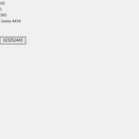
4405
0
 4585
, luettu 4434
023252443