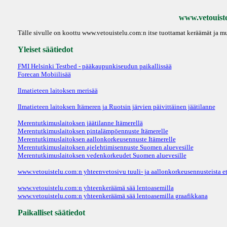
www.vetouistel
Tälle sivulle on koottu www.vetouistelu.com:n itse tuottamat keräämät ja mu
Yleiset säätiedot
FMI Helsinki Testbed - pääkaupunkiseudun paikallissää
Forecan Mobiilisää
Ilmatieteen laitoksen merisää
Ilmatieteen laitoksen Itämeren ja Ruotsin järvien päivittäinen jäätilanne
Merentutkimuslaitoksen jäätilanne Itämerellä
Merentutkimuslaitoksen pintalämpöennuste Itämerelle
Merentutkimuslaitoksen aallonkorkeusennuste Itämerelle
Merentutkimuslaitoksen ajelehtimisennuste Suomen aluevesille
Merentutkimuslaitoksen vedenkorkeudet Suomen aluevesille
www.vetouistelu.com:n yhteenvetosivu tuuli- ja aallonkorkeusennusteista ete
www.vetouistelu.com:n yhteenkeräämä sää lentoasemilla
www.vetouistelu.com:n yhteenkeräämä sää lentoasemilla graafikkana
Paikalliset säätiedot