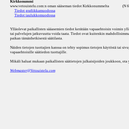
Kirkkonummi
www.vetouistelu.com:n oman sääseman tiedot Kirkkonummelta
(N 6
Tiedot grafiikkamuodossa
Tiedot taulukkomuodossa
Ylläolevat paikallisten sääasemien tiedot kerätään vapaaehtoisin voimin yll
tai palvelujen jatkuvuutta voida taata. Tiedot ovat kuitenkin mahdollisimman
paikan tämänhetkisestä säätilasta.
Näiden tietojen tuottajien kanssa on tehty sopimus tietojen käytöstä tai sivu
vapaaehtoisille säätiedon tuottajille.
Mikäli haluat mukaan paikallisten säätietojen julkaisijoiden joukkoon, ota 
Webmaster@Vetouistelu.com