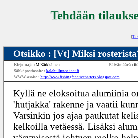
Tehdään tilaukse
[
Tak
Otsikko : [Vt] Miksi rosterista
Kirjoittaja :
M.Kärkkäinen
Päivämäärä :
6/
Sähköpostiosoite :
kalahullu#co.inet.fi
WWW-osoite :
http://www.fishingfanaticcharters.blogspot.com
Kyllä ne eloksoitua alumiinia o
'hutjakka' rakenne ja vaatii ku
Varsinkin jos ajaa paukutat kelis
kelkoilla vetäessä. Lisäksi alumi
väsymisestä johtuen melko helpo