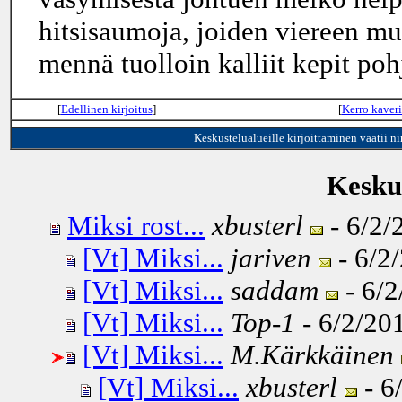
hitsisaumoja, joiden viereen mu
mennä tuolloin kalliit kepit poh
[
Edellinen kirjoitus
]
[
Kerro kaveri
Keskustelualueille kirjoittaminen vaatii n
Keskus
Miksi rost...
xbusterl
- 6/2/
[Vt] Miksi...
jariven
- 6/2
[Vt] Miksi...
saddam
- 6/2
[Vt] Miksi...
Top-1
- 6/2/201
[Vt] Miksi...
M.Kärkkäinen
[Vt] Miksi...
xbusterl
- 6