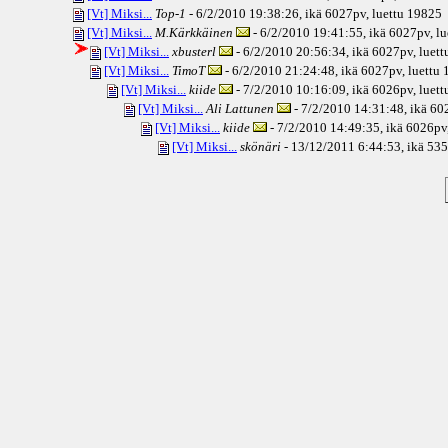
[Vt] Miksi...
Top-1
- 6/2/2010 19:38:26, ikä
6027pv
, luettu 19825
[Vt] Miksi...
M.Kärkkäinen
- 6/2/2010 19:41:55, ikä
6027pv
, l
[Vt] Miksi...
xbusterl
- 6/2/2010 20:56:34, ikä
6027pv
, luet
[Vt] Miksi...
TimoT
- 6/2/2010 21:24:48, ikä
6027pv
, luettu
[Vt] Miksi...
kiide
- 7/2/2010 10:16:09, ikä
6026pv
, luet
[Vt] Miksi...
Ali Lattunen
- 7/2/2010 14:31:48, ikä
60
[Vt] Miksi...
kiide
- 7/2/2010 14:49:35, ikä
6026pv
[Vt] Miksi...
skönäri
- 13/12/2011 6:44:53, ikä
535