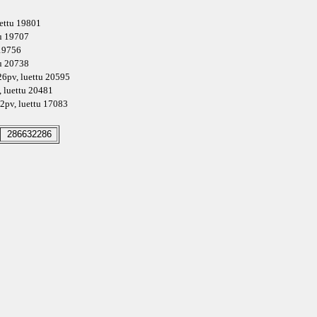
uettu 19801
tu 19707
 19756
tu 20738
26pv
, luettu 20595
, luettu 20481
2pv
, luettu 17083
286632286