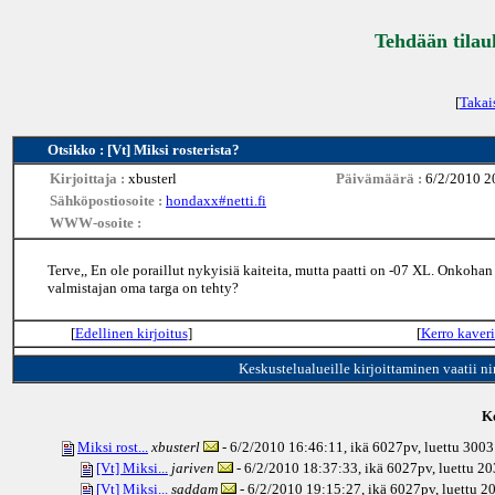
Tehdään tilau
[
Takai
Otsikko : [Vt] Miksi rosterista?
Kirjoittaja :
xbusterl
Päivämäärä :
6/2/2010 2
Sähköpostiosoite :
hondaxx#netti.fi
WWW-osoite :
Terve,, En ole poraillut nykyisiä kaiteita, mutta paatti on -07 XL. Onkohan
valmistajan oma targa on tehty?
[
Edellinen kirjoitus
]
[
Kerro kaveri
Keskustelualueille kirjoittaminen vaatii n
Ke
Miksi rost...
xbusterl
- 6/2/2010 16:46:11, ikä
6027pv
, luettu 300
[Vt] Miksi...
jariven
- 6/2/2010 18:37:33, ikä
6027pv
, luettu 2
[Vt] Miksi...
saddam
- 6/2/2010 19:15:27, ikä
6027pv
, luettu 