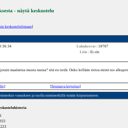
ksesta - näytä keskustelu
sin keskustelulistaan
]
0:56:34
Lukukerrat :
19707
Liite :
Ei ole
 jotain maalattua muuta rautaa? sitä en tiedä. Onko kellään tietoa mistä tuo alkupe
lle
]
[
Seuraava kirjoitus
]
imimerkin varauksen ja tuolla nimimerkillä sisään kirjautumisen.
skusteluhistoria
31
0355
20223