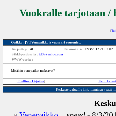
Vuokralle tarjotaan / 
[
Tak
Otsikko : [Vt] Venepaikkoja vuosaari ruusunie...
Kirjoittaja :
itl
Päivämäärä :
12/3/2012 21:07:02
Sähköpostiosoite :
itl37#yahoo.com
WWW-osoite :
Mitähän venepaikat maksavat?
[
Edellinen kirjoitus
]
[
Kerro kaveri
Keskustelualueille kirjoittaminen vaatii n
Keskus
Venepaikko...
speed
- 8/3/201