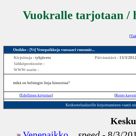
Vuokralle tarjotaan / 
[
Tak
Otsikko : [Vt] Venepaikkoja vuosaari ruusunie...
Kirjoittaja :
tyhjäveto
Päivämäärä :
13/3/2012
Sähköpostiosoite :
WWW-osoite :
mikä on helsingin linja hinnoissa?
[
Edellinen kirjoitus
]
[
Kerro kaveri
Keskustelualueille kirjoittaminen vaatii n
Keskus
Venepaikko...
speed
- 8/3/201