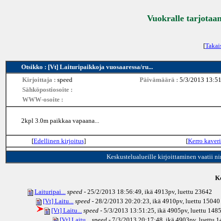
Vuokralle tarjotaan
[
Takai
Otsikko : [Vt] Laituripaikkoja vuosaaressa/ru...
Kirjoittaja :
speed
Päivämäärä :
5/3/2013 13:5
Sähköpostiosoite :
WWW-osoite :
2kpl 3.0m paikkaa vapaana...
[
Edellinen kirjoitus
]
[
Kerro kaveri
Keskustelualueille kirjoittaminen vaatii n
Ke
Laituripai...
speed
- 25/2/2013 18:56:49, ikä
4913pv
, luettu 23642
[Vt] Laitu...
speed
- 28/2/2013 20:20:23, ikä
4910pv
, luettu 15040
[Vt] Laitu...
speed
- 5/3/2013 13:51:25, ikä
4905pv
, luettu 148
[Vt] Laitu...
speed
- 7/3/2013 20:17:48, ikä
4903pv
, luettu 