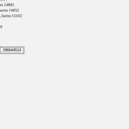
ettu 14803
 luettu 14852
, luettu 15102
90
286644514