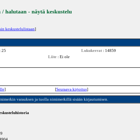
 / halutaan - näytä keskustelu
sin keskustelulistaan
]
1:25
Lukukerrat :
14859
Liite :
Ei ole
lle
]
[
Seuraava kirjoitus
]
imimerkin varauksen ja tuolla nimimerkillä sisään kirjautumisen.
skusteluhistoria
59
14904