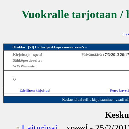
Vuokralle tarjotaan / 
[
Tak
Otsikko : [Vt] Laituripaikkoja vuosaaressa/ru...
Kirjoittaja :
speed
Päivämäärä :
7/3/2013 20:1
Sähköpostiosoite :
WWW-osoite :
up
[
Edellinen kirjoitus
]
[
Kerro kaveri
Keskustelualueille kirjoittaminen vaatii n
Keskus
Laituripai...
speed
- 25/2/201