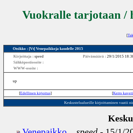
Vuokralle tarjotaan / 
[
Tak
Otsikko : [Vt] Venepaikkoja kaudelle 2015
Kirjoittaja :
speed
Päivämäärä :
29/1/2015 18:3
Sähköpostiosoite :
WWW-osoite :
up
[
Edellinen kirjoitus
]
[
Kerro kaveri
Keskustelualueille kirjoittaminen vaatii n
Keskus
Venepaikko...
speed
- 15/1/2