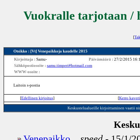
Vuokralle tarjotaan / 
[
Tak
Otsikko : [Vt] Venepaikkoja kaudelle 2015
Kirjoittaja :
Samu-
Päivämäärä :
27/2/2015 16:
Sähköpostiosoite :
samu.timperi#hotmail.com
WWW-osoite :
Laitoin s-postia
[
Edellinen kirjoitus
]
[
Kerro kaveri
Keskustelualueille kirjoittaminen vaatii n
Keskus
Venepaikko...
speed
- 15/1/2