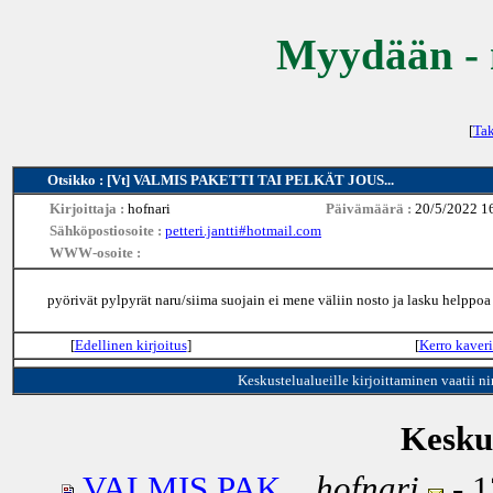
Myydään - 
[
Tak
Otsikko : [Vt] VALMIS PAKETTI TAI PELKÄT JOUS...
Kirjoittaja :
hofnari
Päivämäärä :
20/5/2022 1
Sähköpostiosoite :
petteri.jantti#hotmail.com
WWW-osoite :
pyörivät pylpyrät naru/siima suojain ei mene väliin nosto ja lasku helppo
[
Edellinen kirjoitus
]
[
Kerro kaveri
Keskustelualueille kirjoittaminen vaatii n
Keskus
VALMIS PAK...
hofnari
- 1