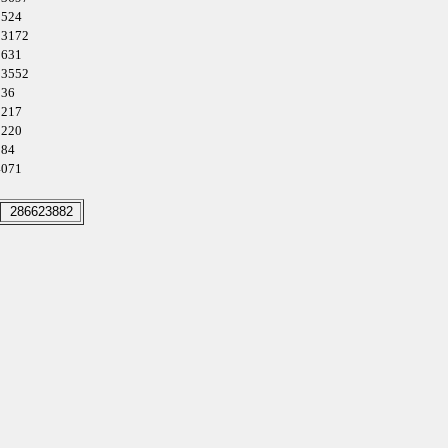
 3524
u 3172
 3631
u 3552
236
 3217
 3220
184
 4071
286623882