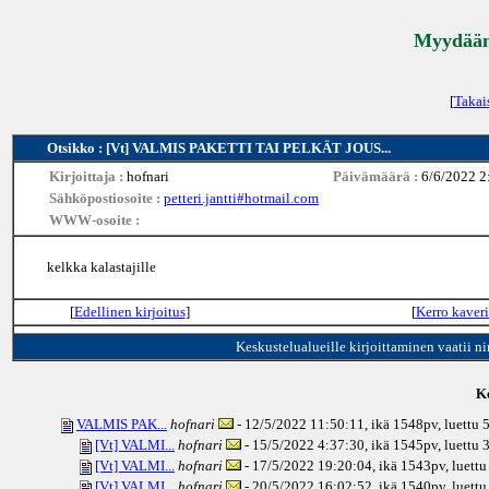
Myydään 
[
Takai
Otsikko : [Vt] VALMIS PAKETTI TAI PELKÄT JOUS...
Kirjoittaja :
hofnari
Päivämäärä :
6/6/2022 2
Sähköpostiosoite :
petteri.jantti#hotmail.com
WWW-osoite :
kelkka kalastajille
[
Edellinen kirjoitus
]
[
Kerro kaveri
Keskustelualueille kirjoittaminen vaatii n
Ke
VALMIS PAK...
hofnari
- 12/5/2022 11:50:11, ikä
1548pv
, luettu
[Vt] VALMI...
hofnari
- 15/5/2022 4:37:30, ikä
1545pv
, luettu
[Vt] VALMI...
hofnari
- 17/5/2022 19:20:04, ikä
1543pv
, luett
[Vt] VALMI...
hofnari
- 20/5/2022 16:02:52, ikä
1540pv
, luett