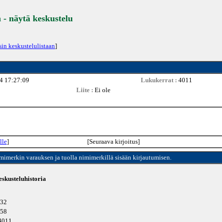
 - näytä keskustelu
sin keskustelulistaan
]
4 17:27:09
Lukukerrat :
4011
Liite :
Ei ole
lle
]
[Seuraava kirjoitus]
imimerkin varauksen ja tuolla nimimerkillä sisään kirjautumisen.
skusteluhistoria
132
058
 4011