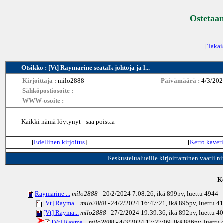
Ostetaan
[
Takai
Otsikko : [Vt] Raymarine seatalk johtoja ja l...
Kirjoittaja :
milo2888
Päivämäärä :
4/3/202
Sähköpostiosoite :
WWW-osoite :
Kaikki nämä löytynyt - saa poistaa
[
Edellinen kirjoitus
]
[
Kerro kaveri
Keskustelualueille kirjoittaminen vaatii n
Ke
Raymarine ...
milo2888
- 20/2/2024 7:08:26, ikä
899pv
, luettu 4944
[Vt] Rayma...
milo2888
- 24/2/2024 16:47:21, ikä
895pv
, luettu 4
[Vt] Rayma...
milo2888
- 27/2/2024 19:39:36, ikä
892pv
, luettu 4
[Vt] Rayma...
milo2888
- 4/3/2024 17:27:09, ikä
886pv
, luettu