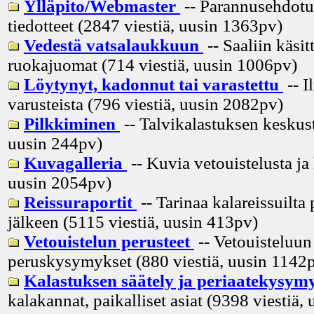
Ylläpito/Webmaster
-- Parannusehdotuk
tiedotteet (2847 viestiä, uusin
1363pv
)
Vedestä vatsalaukkuun
-- Saaliin käsitt
ruokajuomat (714 viestiä, uusin
1006pv
)
Löytynyt, kadonnut tai varastettu
-- I
varusteista (796 viestiä, uusin
2082pv
)
Pilkkiminen
-- Talvikalastuksen keskust
uusin
244pv
)
Kuvagalleria
-- Kuvia vetouistelusta ja
uusin
2054pv
)
Reissuraportit
-- Tarinaa kalareissuilta 
jälkeen (5115 viestiä, uusin
413pv
)
Vetouistelun perusteet
-- Vetouisteluun 
peruskysymykset (880 viestiä, uusin
1142
Kalastuksen säätely ja periaatekysym
kalakannat, paikalliset asiat (9398 viestiä, 