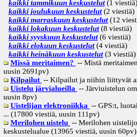
kaikki tammikuun keskustelut
(1 viestiä
kaikki joulukuun keskustelut
(2 viestiä)
kaikki marraskuun keskustelut
(12 viest
kaikki lokakuun keskustelut
(8 viestiä)
kaikki syyskuun keskustelut
(6 viestiä)
kaikki elokuun keskustelut
(4 viestiä)
kaikki heinäkuun keskustelut
(3 viestiä)
Missä meritaimen?
-- Mistä meritaimen
uusin
2691pv
)
Kilpailut
-- Kilpailut ja niihin liittyvät 
Uistelu järvialueilla
-- Järviuistelun om
uusin
8pv
)
Uistelijan elektroniikka
-- GPS:t, luota
... (17800 viestiä, uusin
111pv
)
Merilohen uistelu
-- Merilohen uistelij
keskustelualue (13965 viestiä, uusin
60pv
)