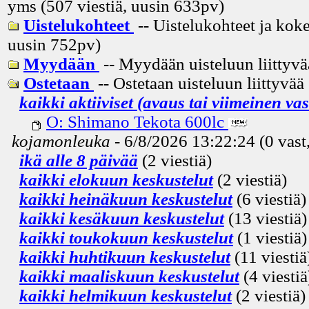
yms (507 viestiä, uusin
633pv
)
Uistelukohteet
-- Uistelukohteet ja koke
uusin
752pv
)
Myydään
-- Myydään uisteluun liittyvä
Ostetaan
-- Ostetaan uisteluun liittyvää
kaikki aktiiviset (avaus tai viimeinen va
O: Shimano Tekota 600lc
kojamonleuka
- 6/8/2026 13:22:24 (0 vast
ikä alle 8 päivää
(2 viestiä)
kaikki elokuun keskustelut
(2 viestiä)
kaikki heinäkuun keskustelut
(6 viestiä)
kaikki kesäkuun keskustelut
(13 viestiä)
kaikki toukokuun keskustelut
(1 viestiä)
kaikki huhtikuun keskustelut
(11 viestiä
kaikki maaliskuun keskustelut
(4 viestiä
kaikki helmikuun keskustelut
(2 viestiä)