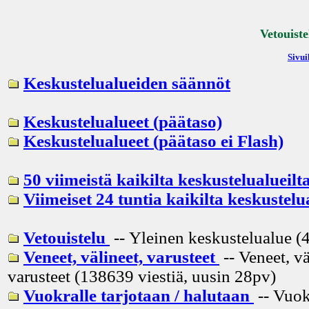
Vetouiste
Sivui
Keskustelualueiden säännöt
Keskustelualueet (päätaso)
Keskustelualueet (päätaso ei Flash)
50 viimeistä kaikilta keskustelualueilt
Viimeiset 24 tuntia kaikilta keskustelu
Vetouistelu
-- Yleinen keskustelualue (4
Veneet, välineet, varusteet
-- Veneet, vä
varusteet (138639 viestiä, uusin
28pv
)
Vuokralle tarjotaan / halutaan
-- Vuok