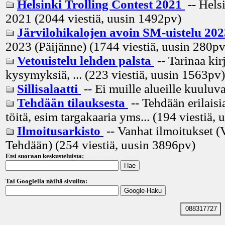
Helsinki Trolling Contest 2021
-- Hels
2021 (2044 viestiä, uusin
1492pv
)
Järvilohikalojen avoin SM-uistelu 20
2023 (Päijänne) (1744 viestiä, uusin
280p
Vetouistelu lehden palsta
-- Tarinaa kir
kysymyksiä, ... (223 viestiä, uusin
1563pv
)
Sillisalaatti
-- Ei muille alueille kuuluva
Tehdään tilauksesta
-- Tehdään erilaisia
töitä, esim targakaaria yms... (194 viestiä, 
Ilmoitusarkisto
-- Vanhat ilmoitukset (
Tehdään) (254 viestiä, uusin
3896pv
)
Etsi suoraan keskusteluista:
Tai Googlella näiltä sivuilta:
088317727