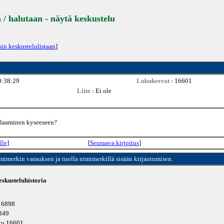
 / halutaan - näytä keskustelu
sin keskustelulistaan
]
0:38:29
Lukukerrat :
16601
Liite :
Ei ole
ailaaminen kyseeseen?
lle
]
[
Seuraava kirjoitus
]
imimerkin varauksen ja tuolla nimimerkillä sisään kirjautumisen.
skusteluhistoria
 16898
6849
ttu 16601