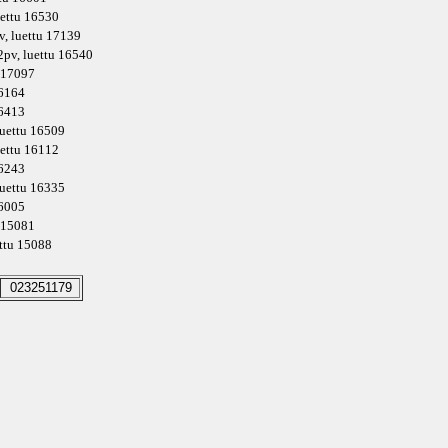
uettu 16530
v
, luettu 17139
2pv
, luettu 16540
u 17097
16164
16413
luettu 16509
uettu 16112
16243
luettu 16335
16005
u 15081
ettu 15088
023251179