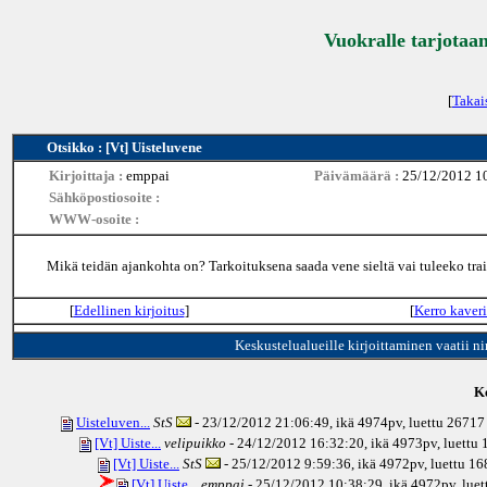
Vuokralle tarjotaan
[
Takai
Otsikko : [Vt] Uisteluvene
Kirjoittaja :
emppai
Päivämäärä :
25/12/2012 1
Sähköpostiosoite :
WWW-osoite :
Mikä teidän ajankohta on? Tarkoituksena saada vene sieltä vai tuleeko tr
[
Edellinen kirjoitus
]
[
Kerro kaveri
Keskustelualueille kirjoittaminen vaatii n
Ke
Uisteluven...
StS
- 23/12/2012 21:06:49, ikä
4974pv
, luettu 26717
[Vt] Uiste...
velipuikko
- 24/12/2012 16:32:20, ikä
4973pv
, luettu
[Vt] Uiste...
StS
- 25/12/2012 9:59:36, ikä
4972pv
, luettu 1
[Vt] Uiste...
emppai
- 25/12/2012 10:38:29, ikä
4972pv
, lue