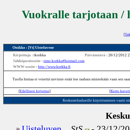
Vuokralle tarjotaan / 
[
Tak
Otsikko : [Vt] Uisteluvene
Kirjoittaja :
tkorkka
Päivämäärä :
26/12/2012 2
Sähköpostiosoite :
timo.korkka#hotmail.com
WWW-osoite :
http://www.korkka.fi
Tuolla hintaa ei venettä tarvinne enää itse raahata minnekään vaan sen sa
[
Edellinen kirjoitus
]
[
Kerro kaveri
Keskustelualueille kirjoittaminen vaatii n
Keskus
Uisteluven...
StS
- 23/12/20