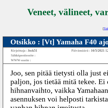
Veneet, välineet, va
[
Tak
Otsikko : [Vt] Yamaha F40 aj
Kirjoittaja :
Jock51
Päivämäärä :
16/5/2021 1
Sähköpostiosoite :
WWW-osoite :
Joo, sen pitää tietysti olla just
paljon, jos tietää mitä tekee. 
hihnanvaihto, vaikka Yamahaan 
asennuksen voi helposti tarkista
vanhan hihnan irroitusta.