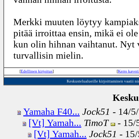
Merkki muuten löytyy kampiaks
pitää irroittaa ensin, mikä ei ol
kun olin hihnan vaihtanut. Nyt v
turvallisin mielin.
[
Edellinen kirjoitus
]
[
Kerro kaveri
Keskustelualueille kirjoittaminen vaatii n
Keskus
Yamaha F40...
Jock51
- 14/5
[Vt] Yamah...
TimoT
- 15/
[Vt] Yamah...
Jock51
- 15/