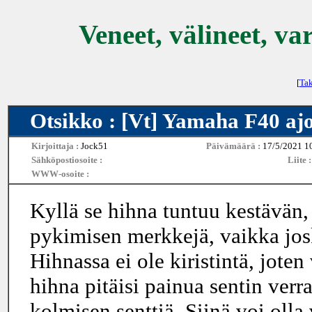
Veneet, välineet, va
[
Tak
Otsikko : [Vt] Yamaha F40 aj
Kirjoittaja :
Jock51
Päivämäärä :
17/5/2021 1
Sähköpostiosoite :
Liite 
WWW-osoite :
Kyllä se hihna tuntuu kestävän,
pykimisen merkkejä, vaikka jos
Hihnassa ei ole kiristintä, jot
hihna pitäisi painua sentin verr
kolmisen senttiä. Siinä voi oll