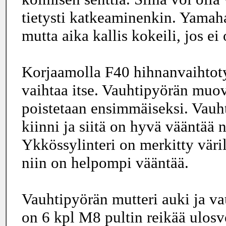
tietysti katkeaminenkin. Yamaha
mutta aika kallis kokeili, jos ei
Korjaamolla F40 hihnanvaihtoty
vaihtaa itse. Vauhtipyörän muovi
poistetaan ensimmäiseksi. Vauh
kiinni ja siitä on hyvä vääntää
Ykkössylinteri on merkitty väril
niin on helpompi vääntää.
Vauhtipyörän mutteri auki ja va
on 6 kpl M8 pultin reikää ulosve