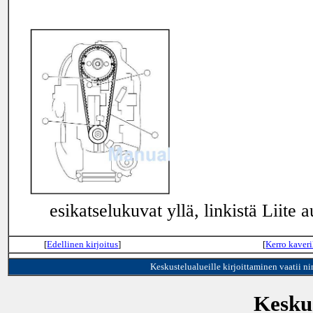
esikatselukuvat yllä, linkistä Liite a
[
Edellinen kirjoitus
]
[
Kerro kaveri
Keskustelualueille kirjoittaminen vaatii n
Keskus