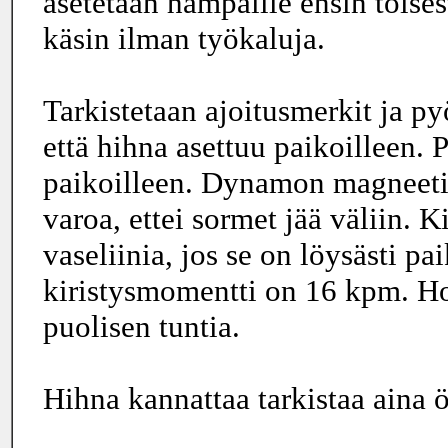
asetetaan hampaille ensin toises
käsin ilman työkaluja.
Tarkistetaan ajoitusmerkit ja py
että hihna asettuu paikoilleen. 
paikoilleen. Dynamon magneetit
varoa, ettei sormet jää väliin. K
vaseliinia, jos se on löysästi p
kiristysmomentti on 16 kpm. H
puolisen tuntia.
Hihna kannattaa tarkistaa aina 