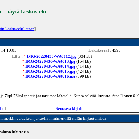
- näytä keskustelu
sin keskustelulistaan
]
 14:10:05
Lukukerrat :
4593
Liite :
*
IMG-20220430-WA0012.jpg
(334 kb)
*
IMG-20220430-WA0013.jpg
(154 kb)
*
IMG-20220430-WA0014.jpg
(414 kb)
*
IMG-20220430-WA0015.jpg
(424 kb)
*
IMG-20220430-WA0016.jpg
(399 kb)
7kpl 7€kpl+postit jos tarvitsee lähetellä. Kunto selviää kuvista. Atso Ikonen 0
lle
]
[
Seuraava kirjoitus
]
imimerkin varauksen ja tuolla nimimerkillä sisään kirjautumisen.
skusteluhistoria