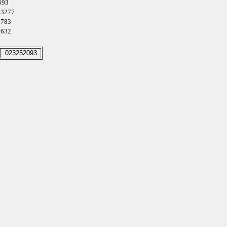
4593
u 3277
 2783
 2632
023252093