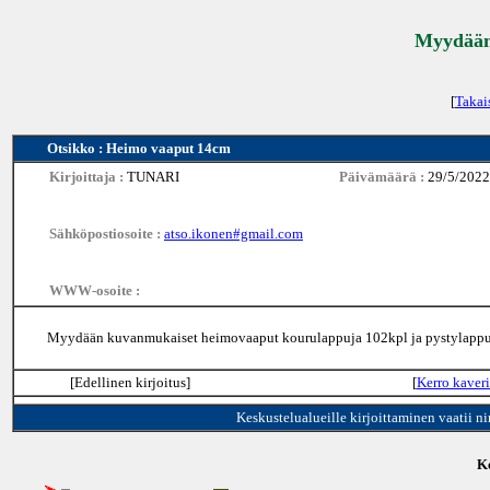
Myydään 
[
Takai
Otsikko : Heimo vaaput 14cm
Kirjoittaja :
TUNARI
Päivämäärä :
29/5/2022
Sähköpostiosoite :
atso.ikonen#gmail.com
WWW-osoite :
Myydään kuvanmukaiset heimovaaput kourulappuja 102kpl ja pystylappuja 
[Edellinen kirjoitus]
[
Kerro kaveri
Keskustelualueille kirjoittaminen vaatii n
Ke