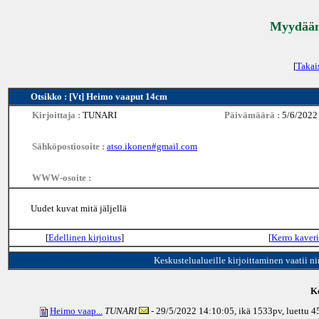
Myydään 
[
Takai
Otsikko : [Vt] Heimo vaaput 14cm
Kirjoittaja :
TUNARI
Päivämäärä :
5/6/2022
Sähköpostiosoite :
atso.ikonen#gmail.com
WWW-osoite :
Uudet kuvat mitä jäljellä
[
Edellinen kirjoitus
]
[
Kerro kaveri
Keskustelualueille kirjoittaminen vaatii n
Ke
Heimo vaap...
TUNARI
- 29/5/2022 14:10:05, ikä
1533pv
, luettu 