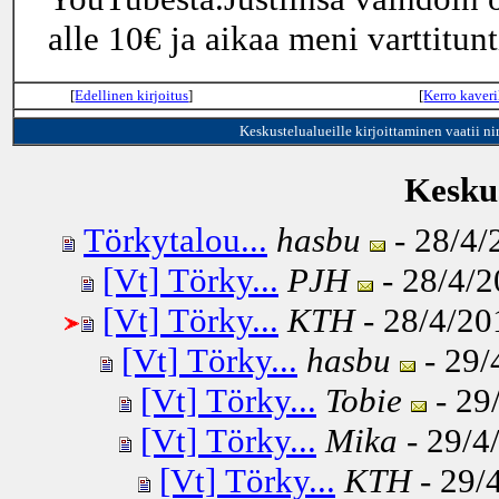
alle 10€ ja aikaa meni varttitunt
[
Edellinen kirjoitus
]
[
Kerro kaveri
Keskustelualueille kirjoittaminen vaatii n
Keskus
Törkytalou...
hasbu
- 28/4/
[Vt] Törky...
PJH
- 28/4/2
[Vt] Törky...
KTH
- 28/4/20
[Vt] Törky...
hasbu
- 29/
[Vt] Törky...
Tobie
- 29
[Vt] Törky...
Mika
- 29/4
[Vt] Törky...
KTH
- 29/