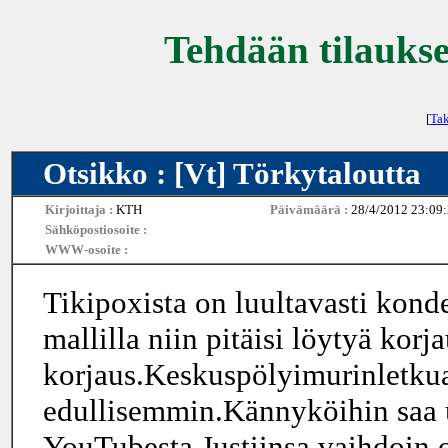
Tehdään tilaukse
[
Tak
Otsikko : [Vt] Törkytaloutta
Kirjoittaja :
KTH
Päivämäärä :
28/4/2012 23:09
Sähköpostiosoite :
WWW-osoite :
Tikipoxista on luultavasti kond
mallilla niin pitäisi löytyä kor
korjaus.Keskuspölyimurinletkua
edullisemmin.Kännyköihin saa u
YouTubesta.Justiinsa vaihdoin