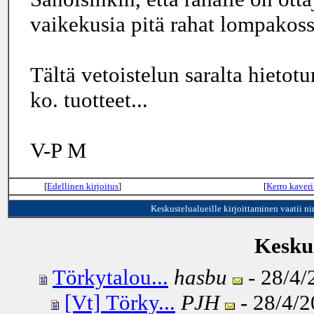
vaikekusia pitä rahat lompakoss
Tältä vetoistelun saralta hietot
ko. tuotteet...
V-P M
[
Edellinen kirjoitus
]
[
Kerro kaveri
Keskustelualueille kirjoittaminen vaatii n
Keskus
Törkytalou...
hasbu
- 28/4/
[Vt] Törky...
PJH
- 28/4/2