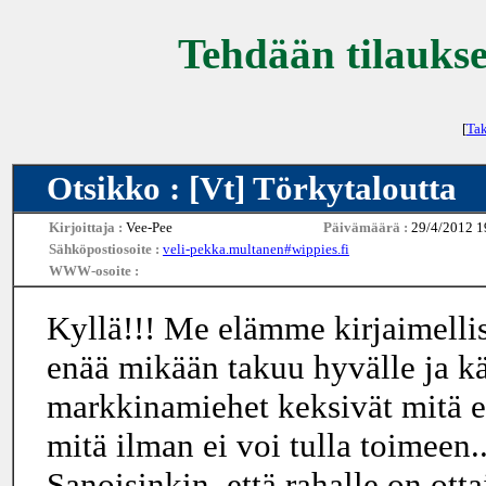
Tehdään tilaukse
[
Tak
Otsikko : [Vt] Törkytaloutta
Kirjoittaja :
Vee-Pee
Päivämäärä :
29/4/2012 1
Sähköpostiosoite :
veli-pekka.multanen#wippies.fi
WWW-osoite :
Kyllä!!! Me elämme kirjaimellise
enää mikään takuu hyvälle ja käy
markkinamiehet keksivät mitä er
mitä ilman ei voi tulla toimeen..
Sanoisinkin, että rahalle on otta