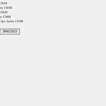
 15618
ettu 15650
 15620
ttu 15466
2pv
, luettu 15508
286622623