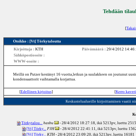
Tehdään tilau
[
Takai
Otsikko : [Vt] Törkytaloutta
Kirjoittaja :
KTH
Päivämäärä :
29/4/2012 14:46
Sähköpostiosoite :
WWW-osoite :
Meillä on Putzer kestänyt 16 vuotta,letkun ja suulakkeen on joutunut uusi
kondensaattorit vaihtamalla korjattua.
[
Edellinen kirjoitus
]
[
Kerro kaveri
Keskustelualueille kirjoittaminen vaatii n
Ke
Törkytalou...
hasbu
- 28/4/2012 18:27:18, ikä
5213pv
, luettu 251
[Vt] Törky...
PJH
- 28/4/2012 22:41:11, ikä
5213pv
, luettu 156
[Vt] Törky...
KTH
- 28/4/2012 23:09:20, ikä
5213pv
, luettu 16181