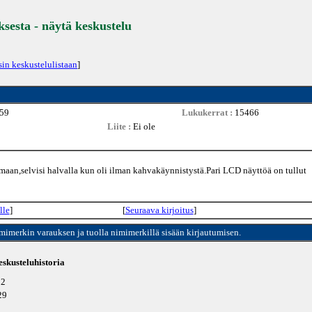
ksesta - näytä keskustelu
sin keskustelulistaan
]
:59
Lukukerrat :
15466
Liite :
Ei ole
maan,selvisi halvalla kun oli ilman kahvakäynnistystä.Pari LCD näyttöä on tullut
lle
]
[
Seuraava kirjoitus
]
imimerkin varauksen ja tuolla nimimerkillä sisään kirjautumisen.
skusteluhistoria
52
29