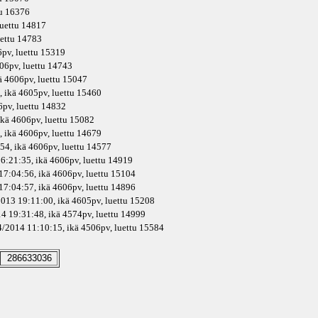
tu 16376
luettu 14817
uettu 14783
6pv
, luettu 15319
06pv
, luettu 14743
ä
4606pv
, luettu 15047
 ikä
4605pv
, luettu 15460
6pv
, luettu 14832
ikä
4606pv
, luettu 15082
 ikä
4606pv
, luettu 14679
54, ikä
4606pv
, luettu 14577
6:21:35, ikä
4606pv
, luettu 14919
17:04:56, ikä
4606pv
, luettu 15104
17:04:57, ikä
4606pv
, luettu 14896
013 19:11:00, ikä
4605pv
, luettu 15208
4 19:31:48, ikä
4574pv
, luettu 14999
4/2014 11:10:15, ikä
4506pv
, luettu 15584
286633036