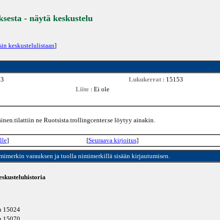
ksesta - näytä keskustelu
sin keskustelulistaan
]
33
Lukukerrat :
15153
Liite :
Ei ole
nen.tilattiin ne Ruotsista.trollingcenter.se löytyy ainakin.
lle
]
[
Seuraava kirjoitus
]
imimerkin varauksen ja tuolla nimimerkillä sisään kirjautumisen.
skusteluhistoria
tu 15024
tu 15070