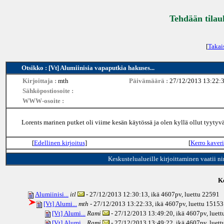
Tehdään tilau
[
Takai
Otsikko : [Vt] Alumiinisia vapaputkia hakuses...
Kirjoittaja :
mth
Päivämäärä :
27/12/2013 13:22:
Sähköpostiosoite :
WWW-osoite :
Lorents marinen putket oli viime kesän käytössä ja olen kyllä ollut tyytyväi
[
Edellinen kirjoitus
]
[
Kerro kaveri
Keskustelualueille kirjoittaminen vaatii n
Ke
Alumiinisi...
itl
- 27/12/2013 12:30:13, ikä
4607pv
, luettu 22591
[Vt] Alumi...
mth
- 27/12/2013 13:22:33, ikä
4607pv
, luettu 15153
[Vt] Alumi...
Rami
- 27/12/2013 13:49:20, ikä
4607pv
, luet
[Vt] Alumi...
Rami
- 27/12/2013 13:49:22, ikä
4607pv
, luet