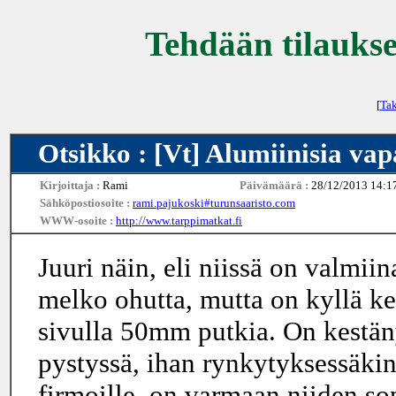
Tehdään tilaukse
[
Tak
Otsikko : [Vt] Alumiinisia vap
Kirjoittaja :
Rami
Päivämäärä :
28/12/2013 14:1
Sähköpostiosoite :
rami.pajukoski#turunsaaristo.com
WWW-osoite :
http://www.tarppimatkat.fi
Juuri näin, eli niissä on valmii
melko ohutta, mutta on kyllä k
sivulla 50mm putkia. On kestän
pystyssä, ihan rynkytyksessäkin
firmoille, on varmaan niiden so