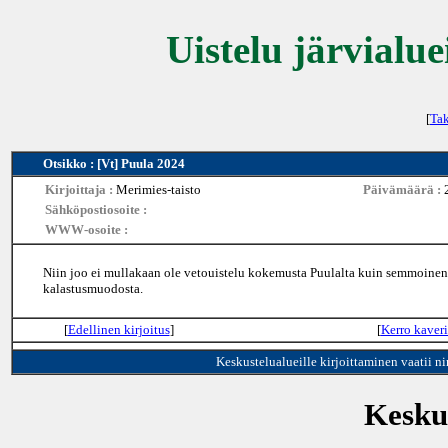
Uistelu järvialue
[
Tak
Otsikko : [Vt] Puula 2024
Kirjoittaja :
Merimies-taisto
Päivämäärä :
Sähköpostiosoite :
WWW-osoite :
Niin joo ei mullakaan ole vetouistelu kokemusta Puulalta kuin semmoinen 3
kalastusmuodosta.
[
Edellinen kirjoitus
]
[
Kerro kaveri
Keskustelualueille kirjoittaminen vaatii n
Keskus