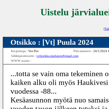
Uistelu järvialue
[
Tak
Otsikko : [Vt] Puula 2024
Kirjoittaja :
Vee-Pee
Päivämäärä :
24/1/2024 
Sähköpostiosoite :
velipekka.multanen#gmail.com
WWW-osoite :
...totta se vain oma tekeminen o
kaiken alku oli myös Haukivesi 
vuodessa -88...
Kesäasunnon myötä nuo samaise
vuoden tauon jälkeen tutuksi ja