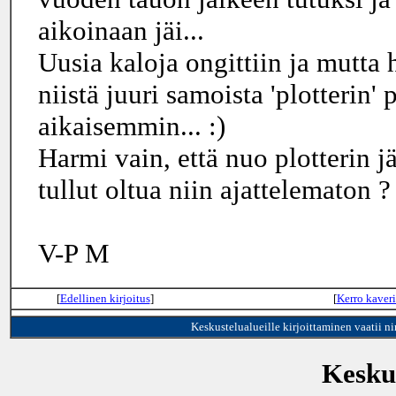
aikoinaan jäi...
Uusia kaloja ongittiin ja mutta
niistä juuri samoista 'plotterin
aikaisemmin... :)
Harmi vain, että nuo plotterin jäl
tullut oltua niin ajattelematon ? 
V-P M
[
Edellinen kirjoitus
]
[
Kerro kaveri
Keskustelualueille kirjoittaminen vaatii n
Keskus