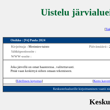
Uistelu järvialue
[
Tak
Otsikko : [Vt] Puula 2024
Kirjoittaja :
Merimies-taisto
Päivämäärä :
Sähköpostiosoite :
WWW-osoite :
Joka järvellä on omat haasteensa...valitettavasti.
Pitää vaan keskittyä siihen omaan tekemiseen.
[
Edellinen kirjoitus
]
[
Kerro kaveri
Keskustelualueille kirjoittaminen vaatii n
Keskus