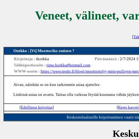
Veneet, välineet, va
[
Tak
Otsikko : [Vt] Moottoriko entinen ?
Kirjoittaja :
tkorkka
Päivämäärä :
2/7/2024 1
Sähköpostiosoite :
timo.korkka#hotmail.com
WWW-osoite :
https://www.trodo.fi/blogi/moottorioljy-mita-pullojen-mer
Aivan, näinhän se on kun tarkemmin asiaa ajattelee.
Linkissä asiaa on avattu. Taitaa olla vaikeaa löytää kuumana vähän jäyke
[
Edellinen kirjoitus
]
[
Kerro kaveri
Keskustelualueille kirjoittaminen vaatii n
Keskus