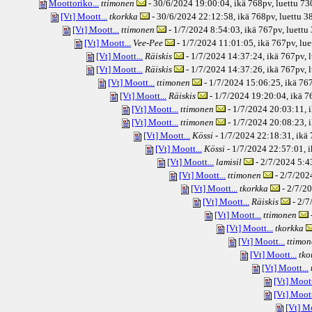
Moottoriko...
ttimonen
- 30/6/2024 19:00:04, ikä
768pv
, luettu 7
[Vt] Moott...
tkorkka
- 30/6/2024 22:12:58, ikä
768pv
, luettu 
[Vt] Moott...
ttimonen
- 1/7/2024 8:54:03, ikä
767pv
, luettu
[Vt] Moott...
Vee-Pee
- 1/7/2024 11:01:05, ikä
767pv
, lu
[Vt] Moott...
Räiskis
- 1/7/2024 14:37:24, ikä
767pv
, 
[Vt] Moott...
Räiskis
- 1/7/2024 14:37:26, ikä
767pv
, 
[Vt] Moott...
ttimonen
- 1/7/2024 15:06:25, ikä
76
[Vt] Moott...
Räiskis
- 1/7/2024 19:20:04, ikä
7
[Vt] Moott...
ttimonen
- 1/7/2024 20:03:11, 
[Vt] Moott...
ttimonen
- 1/7/2024 20:08:23, 
[Vt] Moott...
Kössi
- 1/7/2024 22:18:31, ikä
[Vt] Moott...
Kössi
- 1/7/2024 22:57:01, i
[Vt] Moott...
lamisil
- 2/7/2024 5:4
[Vt] Moott...
ttimonen
- 2/7/202
[Vt] Moott...
tkorkka
- 2/7/20
[Vt] Moott...
Räiskis
- 2/7
[Vt] Moott...
ttimonen
[Vt] Moott...
tkorkka
[Vt] Moott...
ttimon
[Vt] Moott...
tko
[Vt] Moott...
[Vt] Moott
[Vt] Moott
[Vt] Mo