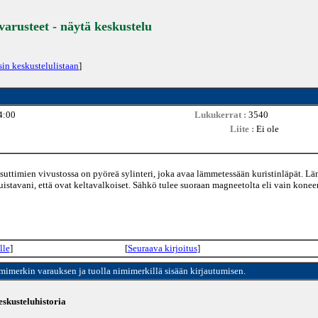
 varusteet - näytä keskustelu
sin keskustelulistaan
]
4:00
Lukukerrat :
3540
Liite :
Ei ole
aasuttimien vivustossa on pyöreä sylinteri, joka avaa lämmetessään kuristinläpät. L
istavani, että ovat keltavalkoiset. Sähkö tulee suoraan magneetolta eli vain konee
lle
]
[
Seuraava kirjoitus
]
imimerkin varauksen ja tuolla nimimerkillä sisään kirjautumisen.
skusteluhistoria