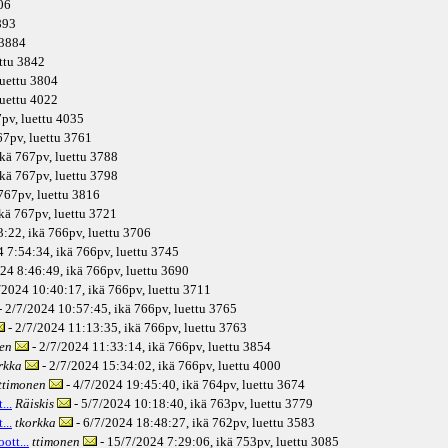
306
3893
 3884
ettu 3842
luettu 3804
luettu 4022
7pv
, luettu 4035
67pv
, luettu 3761
ikä
767pv
, luettu 3788
ikä
767pv
, luettu 3798
767pv
, luettu 3816
kä
767pv
, luettu 3721
3:22, ikä
766pv
, luettu 3706
4 7:54:34, ikä
766pv
, luettu 3745
24 8:46:49, ikä
766pv
, luettu 3690
/2024 10:40:17, ikä
766pv
, luettu 3711
- 2/7/2024 10:57:45, ikä
766pv
, luettu 3765
- 2/7/2024 11:13:35, ikä
766pv
, luettu 3763
en
- 2/7/2024 11:33:14, ikä
766pv
, luettu 3854
rkka
- 2/7/2024 15:34:02, ikä
766pv
, luettu 4000
ttimonen
- 4/7/2024 19:45:40, ikä
764pv
, luettu 3674
...
Räiskis
- 5/7/2024 10:18:40, ikä
763pv
, luettu 3779
...
tkorkka
- 6/7/2024 18:48:27, ikä
762pv
, luettu 3583
ott...
ttimonen
- 15/7/2024 7:29:06, ikä
753pv
, luettu 3085