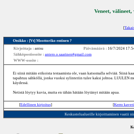
Veneet, välineet,
[
Takai
Otsikko : [Vt] Moottoriko entinen ?
Kirjoittaja :
antsu
Päivämäärä :
16/7/2024 17:5
Sähköpostiosoite :
antero.o.saarinen#gmail.com
WWW-osoite :
Ei siinä mitään erikoista testaamista ole, vaan katsomalla selviää. Siinä k
tapahtuu sähköllä, jonka vuoksi sylinteriin tulee kaksi johtoa. LUULEN mu
käydessä.
Netistä löytyy kuvia, mutta en tähän hätään löytänyt mitään apua.
[
Edellinen kirjoitus
]
[
Kerro kaveri
Keskustelualueille kirjoittaminen vaatii n
Ke