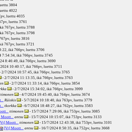
luettu 3804
luettu 4022
7pv
, luettu 4035
67pv
, luettu 3761
ikä
767pv
, luettu 3788
ikä
767pv
, luettu 3798
767pv
, luettu 3816
kä
767pv
, luettu 3721
3:22, ikä
766pv
, luettu 3706
4 7:54:34, ikä
766pv
, luettu 3745
24 8:46:49, ikä
766pv
, luettu 3690
/2024 10:40:17, ikä
766pv
, luettu 3711
- 2/7/2024 10:57:45, ikä
766pv
, luettu 3765
- 2/7/2024 11:13:35, ikä
766pv
, luettu 3763
en
- 2/7/2024 11:33:14, ikä
766pv
, luettu 3854
rkka
- 2/7/2024 15:34:02, ikä
766pv
, luettu 3999
ttimonen
- 4/7/2024 19:45:40, ikä
764pv
, luettu 3674
...
Räiskis
- 5/7/2024 10:18:40, ikä
763pv
, luettu 3779
...
tkorkka
- 6/7/2024 18:48:27, ikä
762pv
, luettu 3583
ott...
ttimonen
- 15/7/2024 7:29:06, ikä
753pv
, luettu 3085
 Moott...
antsu
- 15/7/2024 10:15:07, ikä
753pv
, luettu 3133
[Vt] Moott...
ttimonen
- 15/7/2024 12:43:38, ikä
753pv
, luettu 3101
[Vt] Moott...
antsu
- 16/7/2024 8:50:35, ikä
752pv
, luettu 3668