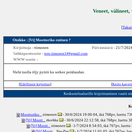
Veneet, välineet,
[
Takai
Otsikko : [Vt] Moottoriko entinen ?
Kirjoittaja :
ttimonen
Päivämäärä :
21/7/2024
Sähköpostiosoite :
tero.timonen1##gmail.com
WWW-osoite :
Vielä tuolla öljy pyörii ku sotkee perälaudan.
[
Edellinen kirjoitus
]
[
Kerro kaveri
Keskustelualueille kirjoittaminen vaatii n
Ke
Moottoriko...
ttimonen
- 30/6/2024 19:00:04, ikä
768pv
, luettu 7
[Vt] Moott...
tkorkka
- 30/6/2024 22:12:58, ikä
768pv
, luettu 
[Vt] Moott...
ttimonen
- 1/7/2024 8:54:03, ikä
767pv
, luettu
[Vt] Moott...
Vee-Pee
- 1/7/2024 11:01:05, ikä
767pv
, lu