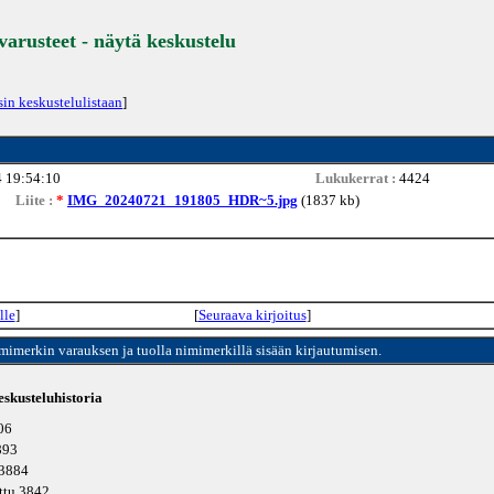
 varusteet - näytä keskustelu
sin keskustelulistaan
]
 19:54:10
Lukukerrat :
4424
Liite :
*
IMG_20240721_191805_HDR~5.jpg
(1837 kb)
lle
]
[
Seuraava kirjoitus
]
imimerkin varauksen ja tuolla nimimerkillä sisään kirjautumisen.
skusteluhistoria
306
3893
 3884
ettu 3842