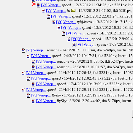
[Vt] Venep...
speed
- 12/3/2012 11:34:26, ikä
5261pv
, lu
[Vt] Venep...
itl
- 12/3/2012 21:07:02, ikä
5261pv
,
[Vt] Venep...
speed
- 12/3/2012 22:03:24, ikä
5261
[Vt] Venep...
tyhjäveto
- 13/3/2012 10:17:15, ik
[Vt] Venep...
speed
- 13/3/2012 10:25:58, ik
[Vt] Venep...
speed
- 14/3/2012 13:33:23,
[Vt] Venep...
speed
- 15/3/2012 9:00:4
[Vt] Venep...
speed
- 17/3/2012 16:
[Vt] Venep...
seazone
- 24/3/2012 11:00:44, ikä
5249pv
, luettu 15
[Vt] Venep...
speed
- 24/3/2012 19:17:31, ikä
5249pv
, luettu 1
[Vt] Venep...
seazone
- 26/3/2012 9:58:45, ikä
5247pv
, luet
[Vt] Venep...
seazone
- 26/3/2012 10:01:57, ikä
5247pv
, lu
[Vt] Venep...
speed
- 11/4/2012 17:26:48, ikä
5231pv
, luettu 1598
[Vt] Venep...
speed
- 15/4/2012 12:02:43, ikä
5227pv
, luettu 1
[Vt] Venep...
speed
- 17/4/2012 19:13:09, ikä
5225pv
, luett
[Vt] Venep...
speed
- 21/4/2012 17:29:11, ikä
5221pv
, luettu 1576
[Vt] Venep...
Rysky
- 17/5/2012 16:27:19, ikä
5195pv
, luettu 1
[Vt] Venep...
RySky
- 3/6/2012 20:44:02, ikä
5178pv
, luettu