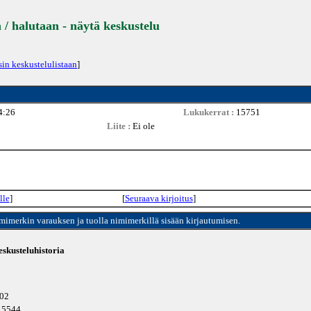
 / halutaan - näytä keskustelu
sin keskustelulistaan
]
4:26
Lukukerrat :
15751
Liite :
Ei ole
lle
]
[
Seuraava kirjoitus
]
imimerkin varauksen ja tuolla nimimerkillä sisään kirjautumisen.
skusteluhistoria
802
 15544