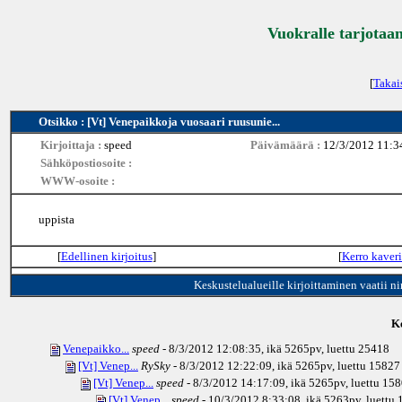
Vuokralle tarjotaan
[
Takai
Otsikko : [Vt] Venepaikkoja vuosaari ruusunie...
Kirjoittaja :
speed
Päivämäärä :
12/3/2012 11:3
Sähköpostiosoite :
WWW-osoite :
uppista
[
Edellinen kirjoitus
]
[
Kerro kaveri
Keskustelualueille kirjoittaminen vaatii n
Ke
Venepaikko...
speed
- 8/3/2012 12:08:35, ikä
5265pv
, luettu 25418
[Vt] Venep...
RySky
- 8/3/2012 12:22:09, ikä
5265pv
, luettu 15827
[Vt] Venep...
speed
- 8/3/2012 14:17:09, ikä
5265pv
, luettu 15
[Vt] Venep...
speed
- 10/3/2012 8:33:08, ikä
5263pv
, luettu