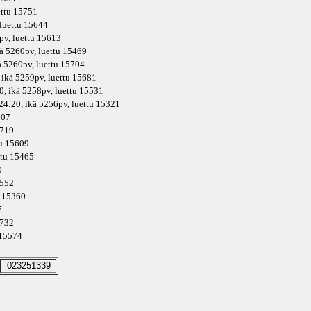
ettu 15751
 luettu 15644
pv
, luettu 15613
ä
5260pv
, luettu 15469
ä
5260pv
, luettu 15704
 ikä
5259pv
, luettu 15681
0, ikä
5258pv
, luettu 15531
24:20, ikä
5256pv
, luettu 15321
807
5719
tu 15609
ettu 15465
0
5552
u 15360
7
5732
 15574
023251339