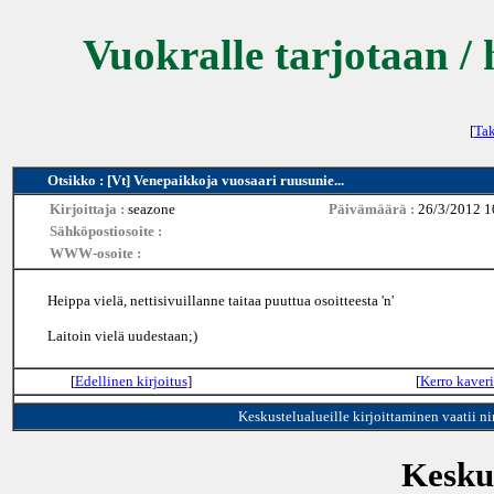
Vuokralle tarjotaan / 
[
Tak
Otsikko : [Vt] Venepaikkoja vuosaari ruusunie...
Kirjoittaja :
seazone
Päivämäärä :
26/3/2012 1
Sähköpostiosoite :
WWW-osoite :
Heippa vielä, nettisivuillanne taitaa puuttua osoitteesta 'n'
Laitoin vielä uudestaan;)
[
Edellinen kirjoitus
]
[
Kerro kaveri
Keskustelualueille kirjoittaminen vaatii n
Keskus