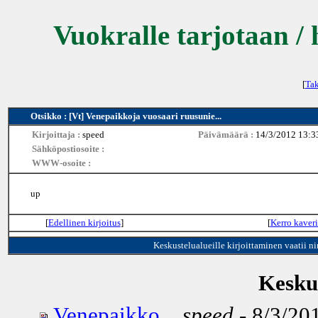
Vuokralle tarjotaan / 
[
Tak
Otsikko : [Vt] Venepaikkoja vuosaari ruusunie...
Kirjoittaja :
speed
Päivämäärä :
14/3/2012 13:3
Sähköpostiosoite :
WWW-osoite :
up
[
Edellinen kirjoitus
]
[
Kerro kaveri
Keskustelualueille kirjoittaminen vaatii n
Keskus
Venepaikko...
speed
- 8/3/201